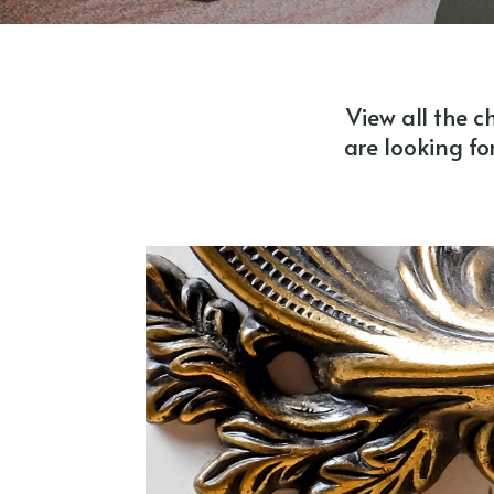
Château de Brives
Château de Cézérac
Château de Dohem
View all the c
are looking for
Château de Gère
Château de Joli Bois
Château de la Boutiniére
Château de La Fare
Château de la Grillère
Château de La Ruche
Château de La Vigne