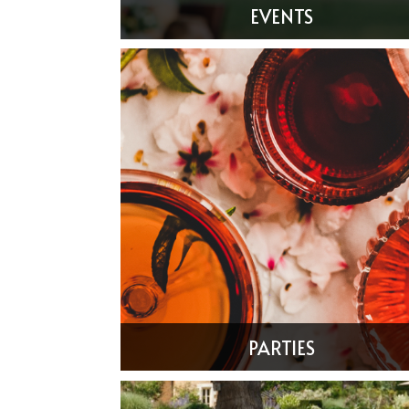
EVENTS
Château des Vieilles Vignes
Château du Bailleul
Château du Doux
Château du Puits es Pratx
Château Flore
Château Gioux
Château La Briance
Château La Grande Maison
PARTIES
Château La Perriere
Château Lagorce