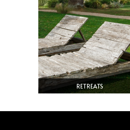
Château Larribau
Château Les Bernards
Château Mareuil
Château Mas du Pradie
Château Trois Cloches
Domaine de la Barde
RETREATS
Domaine de La Salle
Le Fleur
Moulin du Couesnon