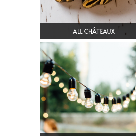
Château De Lalande
Château de Lassalle
ALL CHÂTEAUX
Château de Lalacelle
Château de Montvason
Château de Rosieres
Château de Sauge
Château de Seguenville
Château de Thuries
Château De Pican
Château des Lys